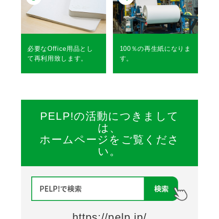
必要なOffice用品とし
100％の再生紙になりま
て再利用致します。
す。
PELP!の活動につきまして
は、
ホームページをご覧くださ
い。
https://pelp.jp/