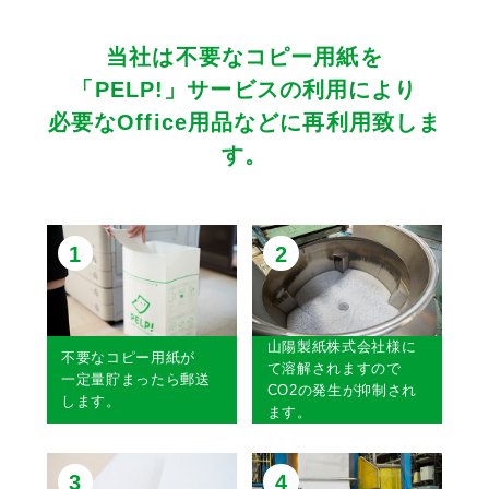
当社は不要なコピー用紙を
「PELP!」サービスの利用により
必要なOffice用品などに再利用致しま
す。
1
2
山陽製紙株式会社様に
不要なコピー用紙が
て溶解されますので
一定量貯まったら郵送
CO2の発生が抑制され
します。
ます。
3
4