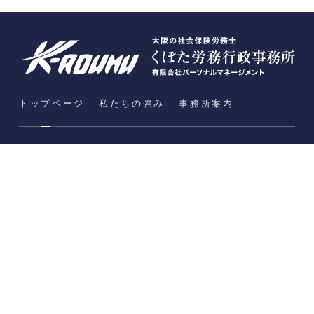
トップページ
私たちの強み
事務所案内
事業内容
労働社会保険手続き・給与計算アウトソーシング
就業規則の作成・変更・見直し
労務コンサルティング
各種管理ソフト導入ナビ
助成金支援
法人設立支援（行政書士業務）
相談、助⾔、指導業務
各種許認可申請⼿続代理業務
大阪府大阪市北区東天満1-7-17