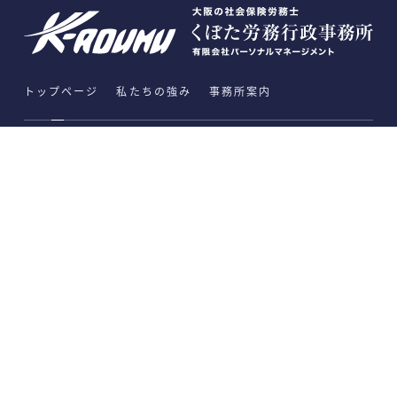
トップページ
私たちの強み
事務所案内
事業内容
労働社会保険手続き・給与計算アウトソーシング
就業規則の作成・変更・見直し
労務コンサルティング
各種管理ソフト導入ナビ
助成金支援
法人設立支援（行政書士業務）
相談、助⾔、指導業務
各種許認可申請⼿続代理業務
大阪府大阪市北区東天満1-7-17
東天満ビル5階501
Copyright ©くぼた労務行政事務所