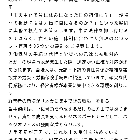
「雨天中止で急に休みになった日の補償は？」「現場
への移動時間は労働時間になるのか？」といった疑問
に実務の視点でお答えします。単に法律を押し付ける
のではなく、貴社の施工体制に合わせた無理のないシ
フト管理や36協定の設計をご提案します。
労働保険の手続き代行と労災への迅速な初動対応
万が一の現場事故が発生した際、迅速かつ正確な対応が求
められます。当法人は、元請・下請の責任関係が複雑な建
設業の労災・労働保険手続きに精通しています。確実な代
行業務により、経営者様が本業に集中できる環境を創りま
す。
経営者の皆様が「本業に集中できる環境」を創る
当事務所は、単に書類を作成するだけの社労士ではありま
せん。貴社の成長を支えるビジネスパートナーとして、バ
ックオフィスの強固な盾となります。
人手不足が原因で、これ以上の受注を諦めている
今の就業規則が、現在の法改正（最新基準）に合って