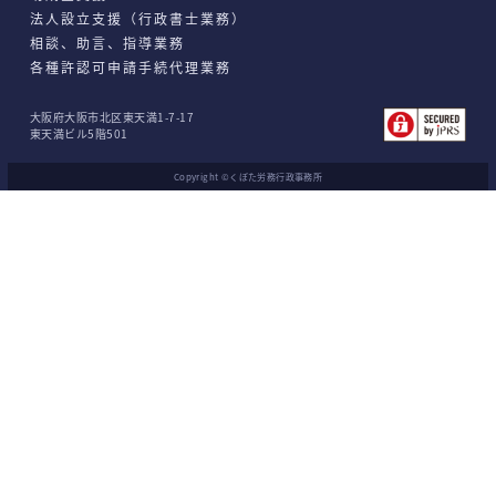
法人設立支援（行政書士業務）
相談、助⾔、指導業務
各種許認可申請⼿続代理業務
大阪府大阪市北区東天満1-7-17
東天満ビル5階501
Copyright ©くぼた労務行政事務所